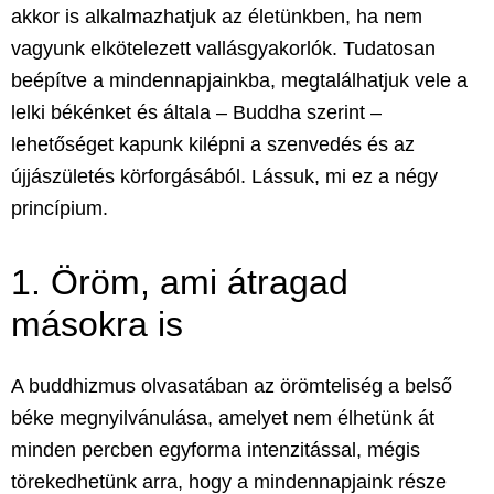
akkor is alkalmazhatjuk az életünkben, ha nem
vagyunk elkötelezett vallásgyakorlók. Tudatosan
beépítve a mindennapjainkba, megtalálhatjuk vele a
lelki békénket
és általa – Buddha szerint –
lehetőséget kapunk kilépni a szenvedés és az
újjászületés körforgásából. Lássuk, mi ez a négy
princípium.
1. Öröm, ami átragad
másokra is
A buddhizmus olvasatában az örömteliség a
belső
béke
megnyilvánulása, amelyet nem élhetünk át
minden percben egyforma intenzitással, mégis
törekedhetünk arra, hogy a mindennapjaink része