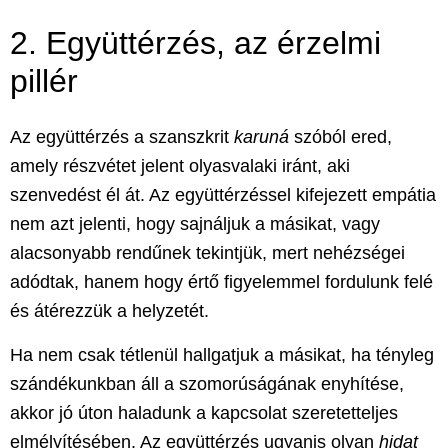
2. Együttérzés, az érzelmi
pillér
Az együttérzés a
szanszkrit
karuná
szóból ered,
amely részvétet jelent olyasvalaki iránt, aki
szenvedést él át. Az együttérzéssel kifejezett empátia
nem azt jelenti, hogy sajnáljuk a másikat, vagy
alacsonyabb rendűnek tekintjük, mert nehézségei
adódtak, hanem hogy
értő figyelemmel
fordulunk felé
és átérezzük a helyzetét.
Ha nem csak tétlenül hallgatjuk a másikat, ha tényleg
szándékunkban áll a szomorúságának enyhítése,
akkor jó úton haladunk a kapcsolat szeretetteljes
elmélyítésében. Az
együttérzés
ugyanis olyan
hidat