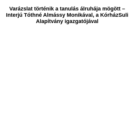
Varázslat történik a tanulás álruhája mögött –
Interjú Tóthné Almássy Monikával, a KórházSuli
Alapítvány igazgatójával